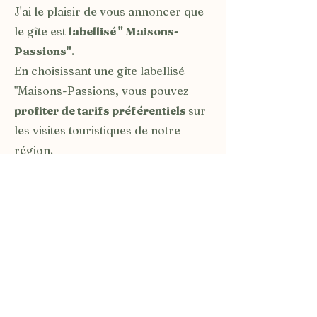
J'ai le plaisir de vous annoncer que
le gîte est
labellisé " Maisons-
Passions"
.
En choisissant une gîte labellisé
"Maisons-Passions, vous pouvez
profiter de tarifs préférentiels
sur
les visites touristiques de notre
région.
N'hésitez pas à demander nos cartes
partenaires lors de votre séjour
pour profiter des
bons plans,
remises ou gestes commerciaux
des partenaires touristiques du
label.